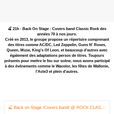
🍒 21h - Back On Stage : Covers band Classic Rock des
années 70 à nos jours.
Créé en 2013, le groupe propose un répertoire comprenant
des titres comme AC/DC, Led Zeppelin, Guns N' Roses,
Queen, Muse, King's Of Leon, et beaucoup d'autres avec
également des adaptations persos de titres.
Toujours
présents pour mettre le feu sur scène, nous avons participé
à des événements comme le Wacolor, les fêtes de Wallonie,
l'Acte3 et plein d'autres.
Un groupe de reprises dans une veine résolument rock,
pour vous en mettre plein les oreilles !
🍒 Back on Stage /Covers band/ @ ROCK CLASSIC - 21/09/2024