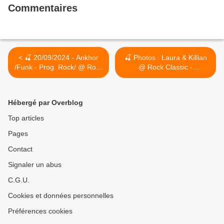
Commentaires
< 🍒 20/09/2024 - Ankhor
🍒 Photos : Laura & Killian
/Funk - Prog. Rock/ @ Rock
@ Rock Classic -
Classic - 55, rue Maché au
19/09/2024 >
Charbon à 1000 Bruxelles -
21h00 - Entrée gratuite /
Hébergé par Overblog
Free entrance
Top articles
Pages
Contact
Signaler un abus
C.G.U.
Cookies et données personnelles
Préférences cookies