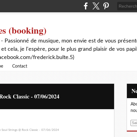
es (booking)
 - Passionné de musique, mon envie est de vous présente
 et cela, je l'espère, pour le plus grand plaisir de vos papi
acebook.com/frederick.bulte.5)
be
Contact
Rock Classic - 07/06/2024
Abo
nou
E
m
a