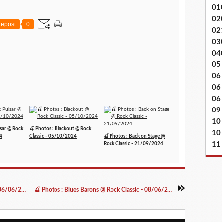
01
02
epost
0
02
03
04
05
06
06
06 
09
10
lsar @ Rock
🍒 Photos : Blackout @ Rock
10
24
Classic - 05/10/2024
🍒 Photos : Back on Stage @
11
Rock Classic - 21/09/2024
🍒 Photos : Shady Cashmere @ Rock Classic - 06/06/2024
🍒 Photos : Blues Barons @ Rock Classic - 08/06/2024