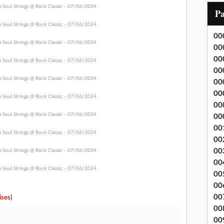
i
P
l
00
00
00
00
00
00
00
00
00
00
00
00
00
00
00
ises)
00
00