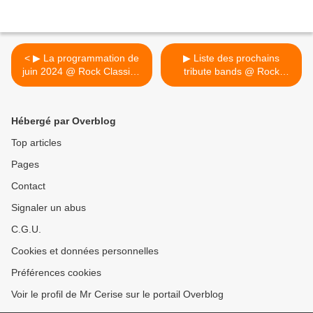
< ▶ La programmation de
▶ Liste des prochains
juin 2024 @ Rock Classic -
tribute bands @ Rock
55, rue Maché au Charbon
Classic >
à 1000 Bruxelles - 21h00 -
Entrée gratuite / Free
Hébergé par Overblog
entrance
Top articles
Pages
Contact
Signaler un abus
C.G.U.
Cookies et données personnelles
Préférences cookies
Voir le profil de Mr Cerise sur le portail Overblog