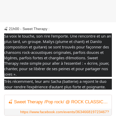
🍒 21h00 - Sweet Therapy :
Sa voix le touche, son rire l’emporte. Une rencontre et un an
plus tard, un groupe. Maïlys (plume et chant) et Danilo
(composition et guitare) se sont trouvés pour façonner des
chansons rock-acoustiques originales, parfois douces et
légères, parfois fortes et chargées d’émotions. Sweet
Therapy reste simple pour aller à l’essentiel : « écrire, jouer,
chanter, pour se libérer de ses peines et pour partager nos
joies ».
Très récemment, leur ami Sacha (batterie) a rejoint le duo
pour rendre l’expérience d’autant plus forte et poignante.
🍒 Sweet Therapy /Pop rock/ @ ROCK CLASSIC - 29/02/2024
https://www.facebook.com/events/363466819723467?