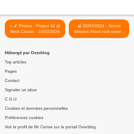
< 🎵 Photos - Project 42 @
🍒 02/03/2024 - Secret
Rock Classic - 16/02/2024
Mission /Hard rock covers
band/ @ Rock Classic - 55,
rue Maché au Charbon à
1000 Bruxelles - 21h00 -
Hébergé par Overblog
Entrée gratuite / Free
entrance >
Top articles
Pages
Contact
Signaler un abus
C.G.U.
Cookies et données personnelles
Préférences cookies
Voir le profil de Mr Cerise sur le portail Overblog