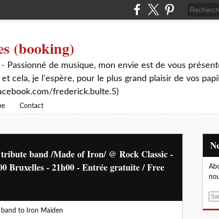
es (booking)
 - Passionné de musique, mon envie est de vous présente
 et cela, je l'espère, pour le plus grand plaisir de vos papi
acebook.com/frederick.bulte.5)
be
Contact
ribute band /Made of Iron/ @ Rock Classic -
 Bruxelles - 21h00 - Entrée gratuite / Free
Abo
nou
E
m
e band to Iron Maiden
a