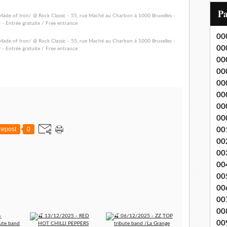
i
P
l
00
00
00
00
00
00
00
00
epost
0
00
00
00
00
00
00
00
00
00