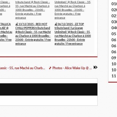
01
02
02
03
ETALLICA
🍒 13/12/2025 - RED HOT
🍒 06/12/2025 - ZZ TOP
04
m All/ @
CHILLI PEPPERS tribute band
tribute band /La Grange
ue Maché au
@ Rock Classic - 55, rue Maché
Unlimited/ @ Rock Classic - 55,
05
elles -
au Charbon à 1000 Bruxelles -
rue Marché au Charbon à 1000
06
ite / Free
21h00 - Entrée gratuite / Free
Bruxelles - 21h00 - Entrée
entrance
gratuite / Free entrance
06
06 
09
10
🍒 12/01/2024 - The Roost /Rock/ @ Rock Classic - 55, rue Maché au Charbon à 1000 Bruxelles - 21h00 - Entrée gratuite / Free entrance
🎵 Photos - Alice Wake Up @ Rock Classic - 05/01/2024
10
11