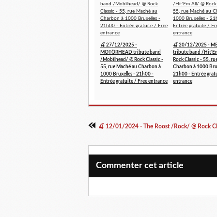
🍒 27/12/2025 -
🍒 20/12/2025 - M
MOTÖRHEAD tribute band
tribute band /Hit'E
/Mobïlhead/ @ Rock Classic -
Rock Classic - 55, r
55, rue Maché au Charbon à
Charbon à 1000 Brux
1000 Bruxelles - 21h00 -
21h00 - Entrée gratu
Entrée gratuite / Free entrance
entrance
Commenter cet article