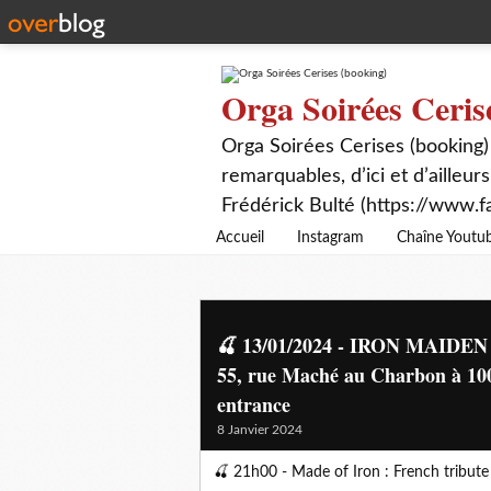
Orga Soirées Ceris
Orga Soirées Cerises (booking)
remarquables, d’ici et d’ailleurs
Frédérick Bulté (https://www.f
Accueil
Instagram
Chaîne Youtu
🍒 13/01/2024 - IRON MAIDEN t
55, rue Maché au Charbon à 1000
entrance
8 Janvier 2024
🍒 21h00 - Made of Iron : French tribut