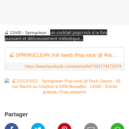
un cocktail pop/rock à la fois
🍒 21h00 - Springclean :
puissant et délicieusement mélodique…
🍒 SPRINGCLEAN (full band) /Pop rock/ @ Rock Classic - 22/12/2023
https://www.facebook.com/events/647331774175379
Partager