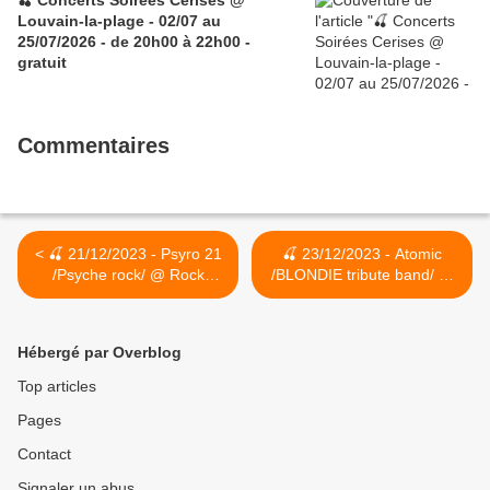
🍒 Concerts Soirées Cerises @
Louvain-la-plage - 02/07 au
25/07/2026 - de 20h00 à 22h00 -
gratuit
Commentaires
< 🍒 21/12/2023 - Psyro 21
🍒 23/12/2023 - Atomic
/Psyche rock/ @ Rock
/BLONDIE tribute band/ @
Classic - 55, rue Maché au
Rock Classic - 55, rue
Charbon à 1000 Bruxelles -
Maché au Charbon à 1000
21h00 - Entrée gratuite /
Bruxelles - 21h00 - Entrée
Hébergé par Overblog
Free entrance
gratuite / Free entrance >
Top articles
Pages
Contact
Signaler un abus