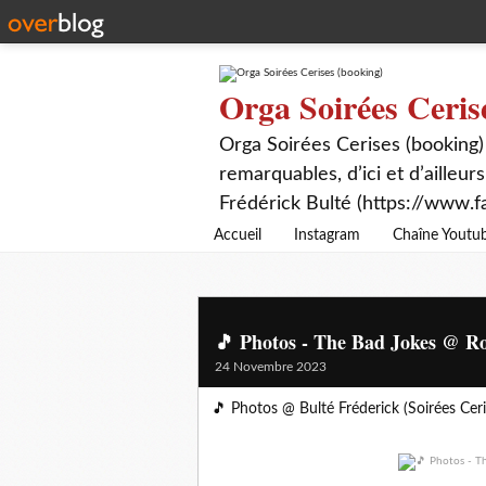
Orga Soirées Ceris
Orga Soirées Cerises (booking)
remarquables, d’ici et d’ailleurs
Frédérick Bulté (https://www.f
Accueil
Instagram
Chaîne Youtu
🎵 Photos - The Bad Jokes @ Ro
24 Novembre 2023
🎵 Photos @ Bulté Fréderick (Soirées Ceri