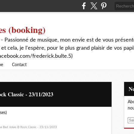
es (booking)
 - Passionné de musique, mon envie est de vous présente
 et cela, je l'espère, pour le plus grand plaisir de vos papi
acebook.com/frederick.bulte.5)
be
Contact
ck Classic - 23/11/2023
Abo
nou
ses)
E
m
a