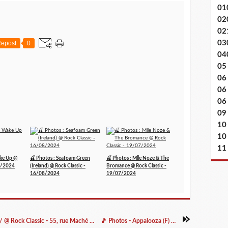
01
02
02
03
epost
0
04
05
06
06
06 
09
10
10
11
ake Up @
🍒 Photos : Seafoam Green
🍒 Photos : Mlle Noze & The
08/2024
(Ireland) @ Rock Classic -
Bromance @ Rock Classic -
16/08/2024
19/07/2024
🍒 23/11/2023 - The Bad Jokes /Covers band/ @ Rock Classic - 55, rue Maché au Charbon à 1000 Bruxelles - 21h00 - Entrée gratuite / Free entrance
🎵 Photos - Appalooza (F) @ Rock Classic - 24/11/2023