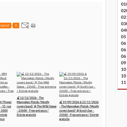
01
02
02
03
epost
0
04
05
06
06
06 
09
10
10
11
🍒 12/12/2026 - The
RM /Power
Manneken Pistols /Mostly
🍒 19/09/2026 & 21/11/2026
- 55, rue
covers band/ @ The Wild Geese
- The Manneken Pistols /Mostly
à 1000
- 21h00 - Free entrance /
covers band/ @ Scott's bar -
Entrée
Entrée gratuite
21h00 - Free entrance / Entrée
ance
gratuite