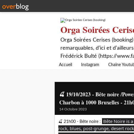
Orga Soirées Ceris
Orga Soirées Cerises (booking)
remarquables, d’ici et d’ailleurs
Frédérick Bulté (https://www.f
Accueil
Instagram
Chaîne Youtu
🍒 19/10/2023 - Bête noire /Pow
Charbon à 1000 Bruxelles - 21h0
14 Octobre 2023
Bête Noire is 
🍒 21h00 - Bête noire :
rock, blues, post-grunge, desert roc