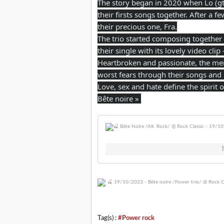
The story began in 2020 when Lo (gt
their firsts songs together. After a 
their precious one, Fra.
The trio started composing together 
their single with its lovely video clip
Heartbroken and passionate, the mem
worst fears through their songs and
Love, sex and hate define the spirit
Bête noire »
Tag(s) :
#Power rock