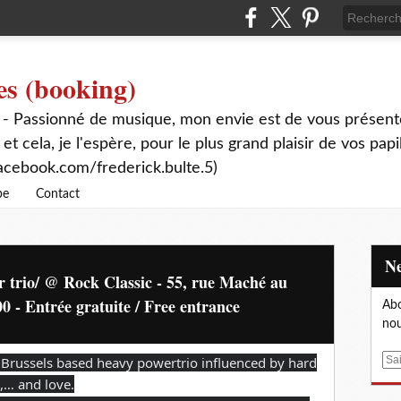
es (booking)
 - Passionné de musique, mon envie est de vous présente
 et cela, je l'espère, pour le plus grand plaisir de vos papi
acebook.com/frederick.bulte.5)
be
Contact
er trio/ @ Rock Classic - 55, rue Maché au
0 - Entrée gratuite / Free entrance
Abo
nou
a Brussels based heavy powertrio influenced by hard
E
m
k,… and love.
a