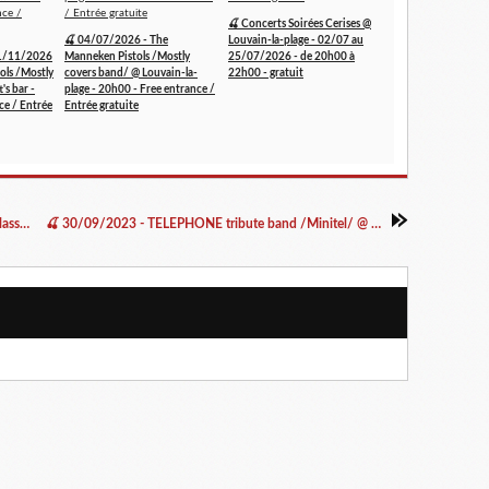
🍒 Concerts Soirées Cerises @
🍒 04/07/2026 - The
Louvain-la-plage - 02/07 au
1/11/2026
Manneken Pistols /Mostly
25/07/2026 - de 20h00 à
ols /Mostly
covers band/ @ Louvain-la-
22h00 - gratuit
's bar -
plage - 20h00 - Free entrance /
ce / Entrée
Entrée gratuite
🍒 28/09/2023 - Sly Rovers /Rock/ @ Rock Classic - 55, rue Maché au Charbon à 1000 Bruxelles - 21h00 - Entrée gratuite / Free entrance
🍒 30/09/2023 - TELEPHONE tribute band /Minitel/ @ Rock Classic - 55, rue Maché au Charbon à 1000 Bruxelles - 21h00 - Entrée gratuite / Free entrance