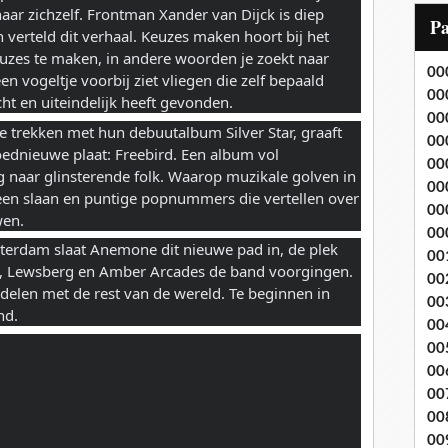
naar zichzelf. Frontman Xander van Dijck is diep
i
P
verteld dit verhaal. Keuzes maken hoort bij het
l
euzes te maken, in andere woorden je zoekt naar
00
en vogeltje voorbij ziet vliegen die zelf bepaald
00
cht en uiteindelijk heeft gevonden.
00
te trekken met hun debuutalbum Silver Star, graaft
00
ednieuwe plaat: Freebird. Een album vol
00
 naar glinsterende folk. Waarop muzikale golven in
00
een slaan en puntige popnummers die vertellen over
00
wen.
00
terdam slaat Anemone dit nieuwe pad in, de plek
00
lo, Lewsberg en Amber Arcades de band voorgingen.
00
 delen met de rest van de wereld. Te beginnen in
00
nd.
00
00
00
00
00
00