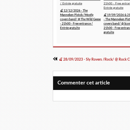
🍒 12/12/2026 - The
Manneken Pistols /Mostly
🍒 19/09/2026 & 2
covers band/ @ The Wild Geese
- The Manneken Pist
- 21h00 - Free entrance /
covers band/ @ Scott
Entrée gratuite
21h00 - Free entran
gratuite
Commenter cet article