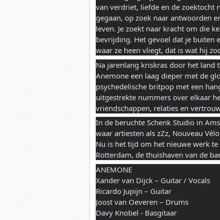
van verdriet, liefde en de zoektocht 
gegaan, op zoek naar antwoorden en 
leven. Je zoekt naar kracht om die k
bevrijding. Het gevoel dat je buiten e
waar ze heen vliegt, dat is wat hij zo
Na jarenlang kriskras door het land 
Anemone een laag dieper met de glo
psychedelische britpop met een hang
uitgestrekte nummers over elkaar h
vriendschappen, relaties en vertrou
In de beruchte Schenk Studio in Ams
waar artiesten als zZz, Nouveau Vé
Nu is het tijd om het nieuwe werk te
Rotterdam, de thuishaven van de ba
ANEMONE
Xander van Dijck – Guitar / Vocals
Ricardo Jupijn – Guitar
Joost van Oeveren – Drums
Davy Knobel - Basgitaar