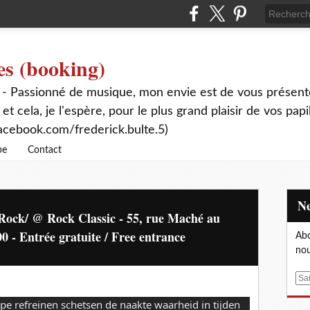
es (booking)
 - Passionné de musique, mon envie est de vous présente
 et cela, je l'espère, pour le plus grand plaisir de vos papi
acebook.com/frederick.bulte.5)
be
Contact
Rock/ @ Rock Classic - 55, rue Maché au
0 - Entrée gratuite / Free entrance
Abo
nou
E
m
pe refreinen schetsen de naakte waarheid in tijden
a