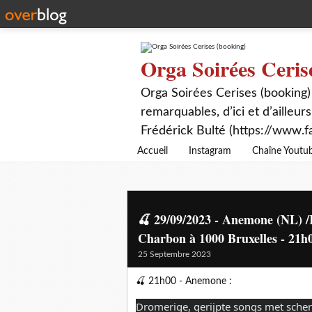
Orga Soirées Ceris
Orga Soirées Cerises (booking)
remarquables, d’ici et d’ailleurs
Frédérick Bulté (https://www.f
Accueil
Instagram
Chaîne Youtu
🍒 29/09/2023 - Anemone (NL) /
Charbon à 1000 Bruxelles - 21h0
25 Septembre 2023
🍒 21h00 - Anemone :
Dromerige, gerijpte songs met scher