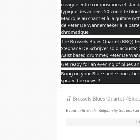
navigue entre compositions et standar
typique des années 50 crient le blues
Madrolle au chant et à la guitare ry
de Peter De Wannemaeker à la batteri
chromatique.
The Brussels Blues Quartet (BBQ) fe
Stephane De Schrijver solo acoustic g
Aalst based drummer, Peter De Wa
Get ready for an evening of blues an
Bring on your Blue suede shoes, beca
spraed the news !!
🍒 Brussels Blues Quartet /Blu
Event in Brussels, Belgium by Soirées Ce
h