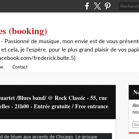
es (booking)
 - Passionné de musique, mon envie est de vous présente
 et cela, je l'espère, pour le plus grand plaisir de vos papi
acebook.com/frederick.bulte.5)
be
Contact
Quartet /Blues band/ @ Rock Classic - 55, rue
es - 21h00 - Entrée gratuite / Free entrance
Abo
nou
E
m
nd de blues aux accents de Chicago. Le groupe
a