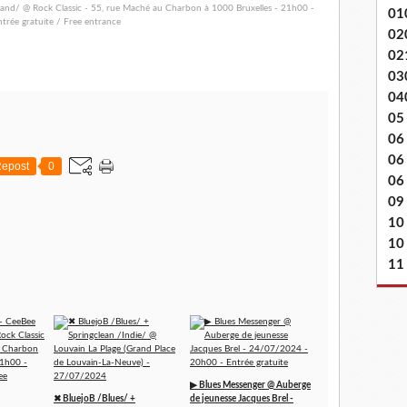
01
02
02
03
04
05
06
06
epost
0
06 
09
10
10
11
▶ Blues Messenger @ Auberge
✖ BluejoB /Blues/ +
de jeunesse Jacques Brel -