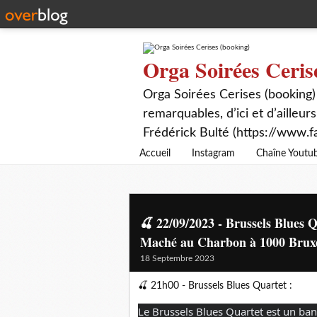
Orga Soirées Ceris
Orga Soirées Cerises (booking)
remarquables, d’ici et d’ailleurs
Frédérick Bulté (https://www.f
Accueil
Instagram
Chaîne Youtu
🍒 22/09/2023 - Brussels Blues 
Maché au Charbon à 1000 Bruxell
18 Septembre 2023
🍒 21h00 - Brussels Blues Quartet :
Le Brussels Blues Quartet est un ba