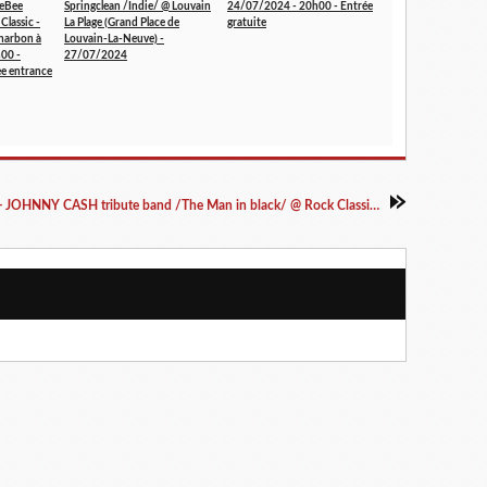
eeBee
Springclean /Indie/ @ Louvain
24/07/2024 - 20h00 - Entrée
Classic -
La Plage (Grand Place de
gratuite
harbon à
Louvain-La-Neuve) -
h00 -
27/07/2024
ee entrance
🍒 23/09/2023 - JOHNNY CASH tribute band /The Man in black/ @ Rock Classic - 55, rue Maché au Charbon à 1000 Bruxelles - 21h00 - Entrée gratuite / Free entrance