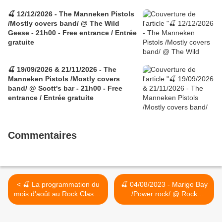
🍒 12/12/2026 - The Manneken Pistols
/Mostly covers band/ @ The Wild
Geese - 21h00 - Free entrance / Entrée
gratuite
🍒 19/09/2026 & 21/11/2026 - The
Manneken Pistols /Mostly covers
band/ @ Scott's bar - 21h00 - Free
entrance / Entrée gratuite
Commentaires
< 🍒 La programmation du
🍒 04/08/2023 - Marigo Bay
mois d'août au Rock Classic
/Power rock/ @ Rock
- 55, rue Maché au
Classic - 55, rue Maché au
Charbon à 1000 Bruxelles -
Charbon à 1000 Bruxelles -