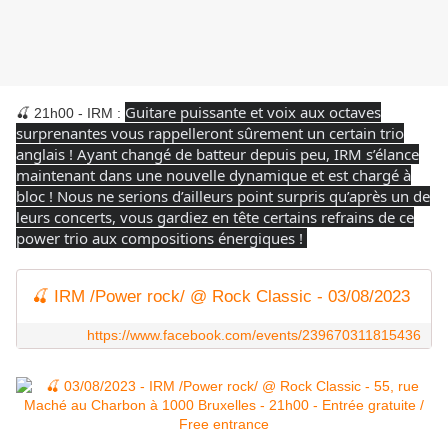
Guitare puissante et voix aux octaves
🍒 21h00 - IRM :
surprenantes vous rappelleront sûrement un certain trio
anglais !
Ayant changé de batteur depuis peu, IRM s’élance
maintenant dans une nouvelle dynamique et est chargé à
bloc ! Nous ne serions d’ailleurs point surpris qu’après un de
leurs concerts, vous gardiez en tête certains refrains de ce
power trio aux compositions énergiques !
🍒 IRM /Power rock/ @ Rock Classic - 03/08/2023
https://www.facebook.com/events/239670311815436