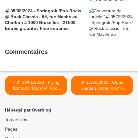
🍒 05/09/2024 - Springrok /Pop Rock/
@ Rock Classic - 55, rue Maché au
Charbon à 1000 Bruxelles - 21h00 -
Entrée gratuite / Free entrance
Commentaires
< 🎵 19/01/2023 : Flying
🎵 21/01/2023 : Cloud
Komodo /Rock/ @ Rock
Garden /Indie rock/ +
Classic - 55, rue Maché au
Strawberry Storm /Hard
Charbon à 1000 Bruxelles -
rock/ @ Rock Classic - 55,
21h00 - Entrée gratuite /
rue Maché au Charbon à
Hébergé par Overblog
Free entrance
1000 Bruxelles - 21h00 -
Entrée gratuite / Free
Top articles
entrance >
Pages