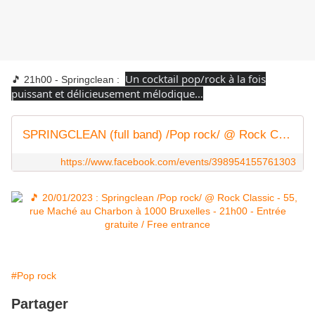
Un cocktail pop/rock à la fois
🎵 21h00 - Springclean :
puissant et délicieusement mélodique…
SPRINGCLEAN (full band) /Pop rock/ @ Rock Classic - 20/01/2023
https://www.facebook.com/events/398954155761303
#Pop rock
Partager