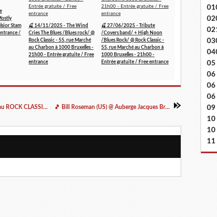
01
e
02
Mostly
lsior Stam
🍒 14/11/2025 - The Wind
🍒 27/06/2025 - Tribute
02
entrance /
Cries The Blues /Blues rock/ @
/Covers band/ + High Noon
03
Rock Classic - 55, rue Marché
/Blues Rock/ @ Rock Classic -
au Charbon à 1000 Bruxelles -
55, rue Marché au Charbon à
04
21h00 - Entrée gratuite / Free
1000 Bruxelles - 21h00 -
entrance
Entrée gratuite / Free entrance
05
06
06
06 
🔥 Les derniers rendez-vous du mois de juillet au ROCK CLASSIC / à Louvain-la-Plage
🎵 Bill Roseman (US) @ Auberge Jacques Brel - 09/08/2022
09
10
10
11