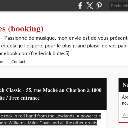
es (booking)
 - Passionné de musique, mon envie est de vous présente
 et cela, je l'espère, pour le plus grand plaisir de vos papi
acebook.com/frederick.bulte.5)
be
Contact
ck Classic - 55, rue Maché au Charbon à 1000
ite / Free entrance
Abo
nou
e rock 'n roll band from the Lowlands. A power trio
E
m
re Williams, Miles Davis and all the other greats
a