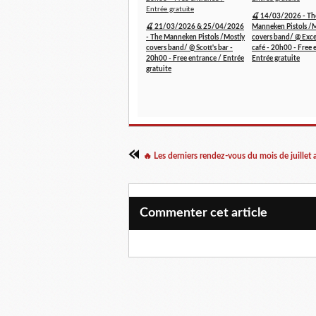
🍒 14/03/2026 - Th
🍒 21/03/2026 & 25/04/2026
Manneken Pistols /
- The Manneken Pistols /Mostly
covers band/ @ Exce
covers band/ @ Scott's bar -
café - 20h00 - Free 
20h00 - Free entrance / Entrée
Entrée gratuite
gratuite
Commenter cet article