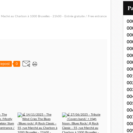
i
P
l
00
00
00
00
00
00
00
epost
0
00
00
00
00
00
00
00
00
00
00