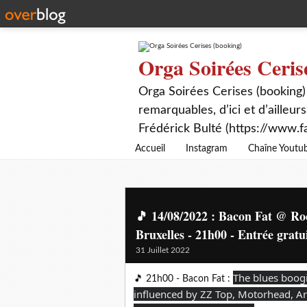
Orga Soirées Ceris
Orga Soirées Cerises (booking)
remarquables, d’ici et d’ailleurs
Frédérick Bulté (https://www.f
Accueil
Instagram
Chaîne Youtu
🎵 14/08/2022 : Bacon Fat @ Ro
Bruxelles - 21h00 - Entrée gratu
31 Juillet 2022
The blues boogi
🎵 21h00 - Bacon Fat :
influenced by ZZ Top, Motorhead, And