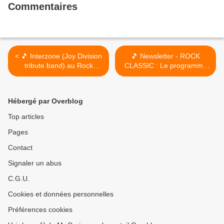
Commentaires
< 🎵 Interzone (Joy Division
🎵 Newsletter - ROCK
tribute band) au Rock
CLASSIC : Le programme
Classic - 15/02/2020 -
du 13 au 22/02/2020 /
Entrée gratuite / Free
Caution 1€ / Retrospective
entrance
videos février 2020 >
Hébergé par Overblog
Top articles
Pages
Contact
Signaler un abus
C.G.U.
Cookies et données personnelles
Préférences cookies