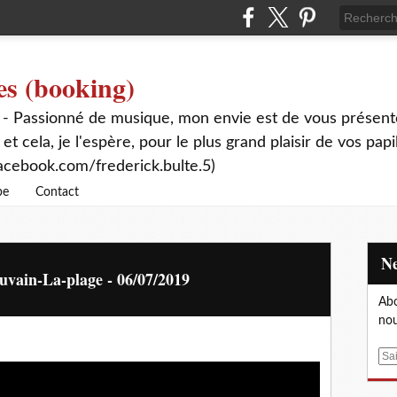
es (booking)
 - Passionné de musique, mon envie est de vous présente
 et cela, je l'espère, pour le plus grand plaisir de vos papi
acebook.com/frederick.bulte.5)
be
Contact
uvain-La-plage - 06/07/2019
Abo
nou
E
m
a