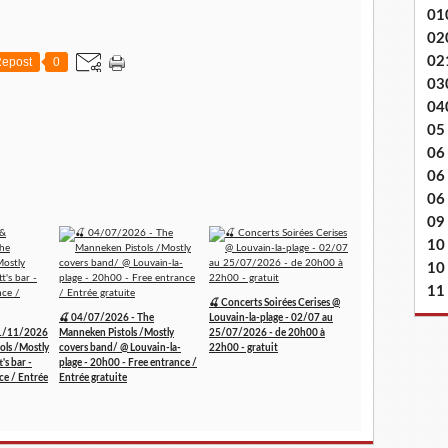
01
02
02
epost
0
03
04
05
06
06
06 
09
10
10
11
🍒 Concerts Soirées Cerises @
🍒 04/07/2026 - The
Louvain-la-plage - 02/07 au
1/11/2026
Manneken Pistols /Mostly
25/07/2026 - de 20h00 à
ols /Mostly
covers band/ @ Louvain-la-
22h00 - gratuit
's bar -
plage - 20h00 - Free entrance /
ce / Entrée
Entrée gratuite