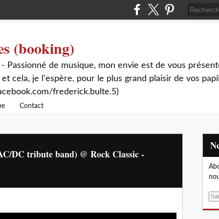
es (booking)
 - Passionné de musique, mon envie est de vous présente
 et cela, je l'espère, pour le plus grand plaisir de vos papi
acebook.com/frederick.bulte.5)
be
Contact
AC/DC tribute band) @ Rock Classic -
Abo
nou
E
m
a