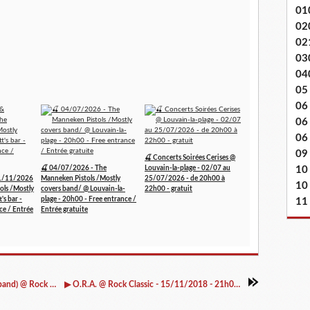
01
02
02
03
04
05
06
06
06 
09
🍒 Concerts Soirées Cerises @
10
🍒 04/07/2026 - The
Louvain-la-plage - 02/07 au
1/11/2026
Manneken Pistols /Mostly
25/07/2026 - de 20h00 à
10
ols /Mostly
covers band/ @ Louvain-la-
22h00 - gratuit
's bar -
plage - 20h00 - Free entrance /
11
ce / Entrée
Entrée gratuite
▶ Photos - Back And in Black (AC/DC tribute band) @ Rock Classic - 09/11/2018
▶ O.R.A. @ Rock Classic - 15/11/2018 - 21h00 - Entrée gratuite !