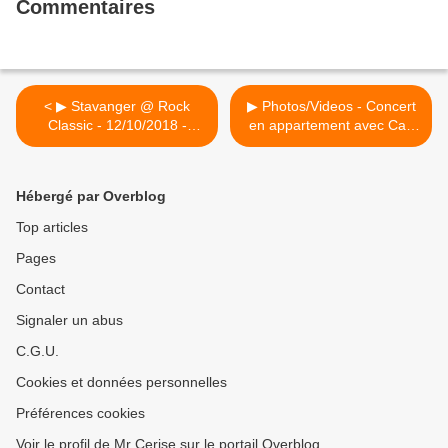
Commentaires
< ▶ Stavanger @ Rock
▶ Photos/Videos - Concert
Classic - 12/10/2018 -
en appartement avec Cari
21h00 - Entrée gratuite /
Q (USA) @ Chez Kaufmann
Free entrance
- 06/10/2018 >
Hébergé par Overblog
Top articles
Pages
Contact
Signaler un abus
C.G.U.
Cookies et données personnelles
Préférences cookies
Voir le profil de Mr Cerise sur le portail Overblog