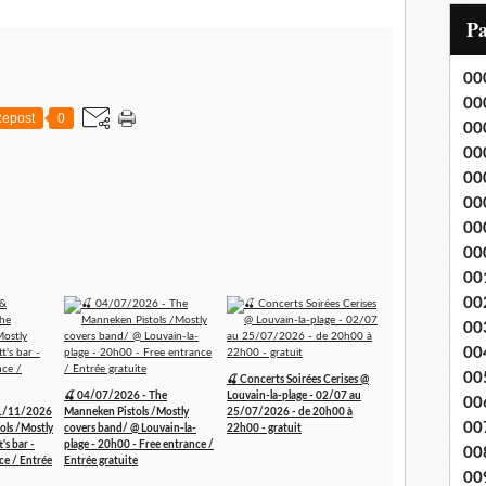
i
P
l
00
00
epost
0
00
00
00
00
00
00
00
00
00
00
00
🍒 Concerts Soirées Cerises @
🍒 04/07/2026 - The
Louvain-la-plage - 02/07 au
00
1/11/2026
Manneken Pistols /Mostly
25/07/2026 - de 20h00 à
00
ols /Mostly
covers band/ @ Louvain-la-
22h00 - gratuit
's bar -
plage - 20h00 - Free entrance /
00
ce / Entrée
Entrée gratuite
00