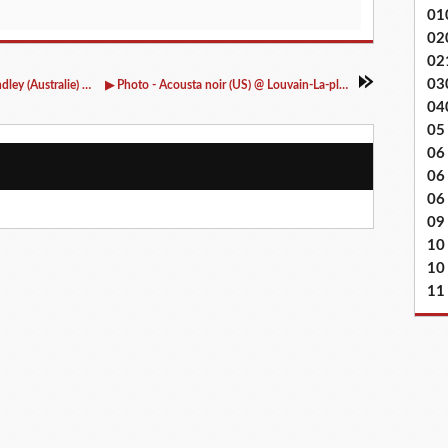
01
02
02
03
▶ Video - Concert en appartement Brigitte Handley (Australie) @ Uccle - 01/07/2018
▶ Photo - Acousta noir (US) @ Louvain-La-plage - 07/07/2018
04
05
06
06
06 
09
10
10
11