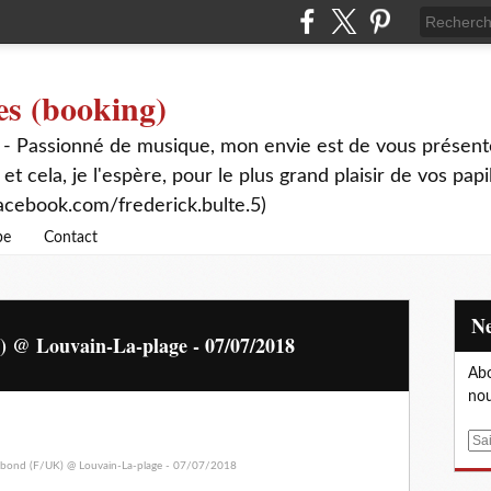
es (booking)
 - Passionné de musique, mon envie est de vous présente
 et cela, je l'espère, pour le plus grand plaisir de vos papi
acebook.com/frederick.bulte.5)
be
Contact
) @ Louvain-La-plage - 07/07/2018
Abo
nou
E
m
a