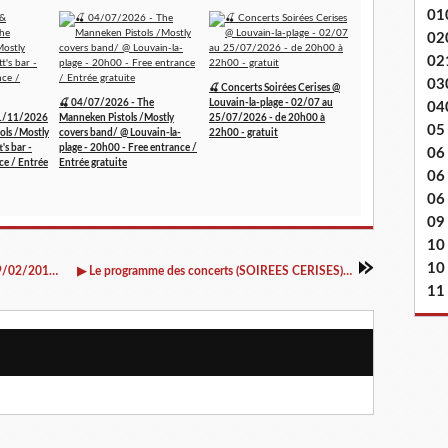
01
02
02
03
🍒 Concerts Soirées Cerises @
🍒 04/07/2026 - The
Louvain-la-plage - 02/07 au
04
1/11/2026
Manneken Pistols /Mostly
25/07/2026 - de 20h00 à
05
ols /Mostly
covers band/ @ Louvain-la-
22h00 - gratuit
's bar -
plage - 20h00 - Free entrance /
06
ce / Entrée
Entrée gratuite
06
06 
09
10
10
▶ Dolores + The Paper clip @ Rock Classic - 09/02/2018 - 21h00 - Entrée gratuite !
▶ Le programme des concerts (SOIREES CERISES) du 8 au 24 février 2018
11