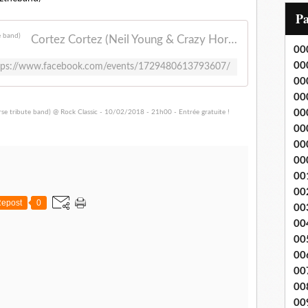
i
P
l
Cortez Cortez (Neil Young & Crazy Horse tribute band)
00
00
tps://www.facebook.com/events/1729480613793607/
00
00
00
00
00
00
00
00
epost
0
00
00
00
00
00
00
00