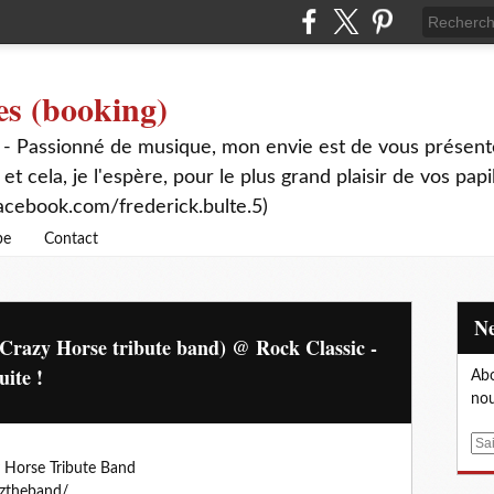
es (booking)
 - Passionné de musique, mon envie est de vous présente
 et cela, je l'espère, pour le plus grand plaisir de vos papi
acebook.com/frederick.bulte.5)
be
Contact
Crazy Horse tribute band) @ Rock Classic -
uite !
Abo
nou
E
m
y Horse Tribute Band
a
eztheband/