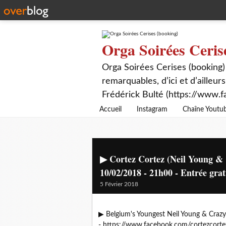
Orga Soirées Ceris
Orga Soirées Cerises (booking)
remarquables, d’ici et d’ailleurs
Frédérick Bulté (https://www.f
Accueil
Instagram
Chaîne Youtu
▶ Cortez Cortez (Neil Young & 
10/02/2018 - 21h00 - Entrée grat
5 Février 2018
▶
Belgium's Youngest Neil Young & Craz
-
https://www.facebook.com/cortezcort