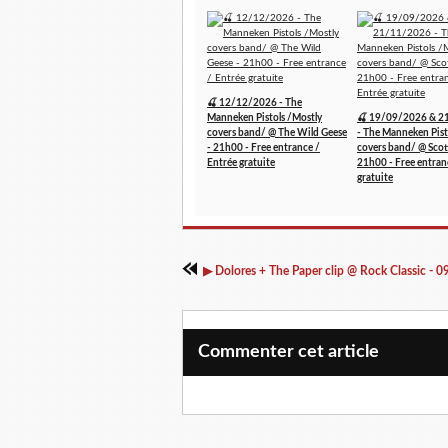
🍒 12/12/2026 - The
Manneken Pistols /Mostly
🍒 19/09/2026 & 2
covers band/ @ The Wild Geese
- The Manneken Pist
- 21h00 - Free entrance /
covers band/ @ Scott
Entrée gratuite
21h00 - Free entran
gratuite
Commenter cet article