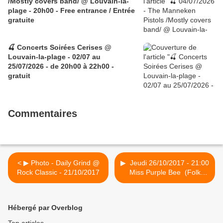
/Mostly covers band/ @ Louvain-la-
plage - 20h00 - Free entrance / Entrée
gratuite
🍒 Concerts Soirées Cerises @
Louvain-la-plage - 02/07 au
25/07/2026 - de 20h00 à 22h00 -
gratuit
Commentaires
< ▶ Photo - Daily Grind @
▶ Jeudi 26/10/2017 - 21:00
Rock Classic - 21/10/2017
Miss Purple Bee (Folk
rock) @ Rock Classic - rue
Marché au Charbon, 55 à
1000 Bruxelles - Entrée
Hébergé par Overblog
gratuite ! >