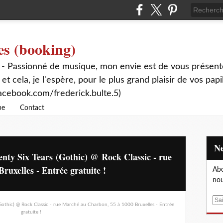
es (booking)
 - Passionné de musique, mon envie est de vous présente
 et cela, je l'espère, pour le plus grand plaisir de vos papi
acebook.com/frederick.bulte.5)
be
Contact
nty Six Tears (Gothic) @ Rock Classic - rue
uxelles - Entrée gratuite !
Abo
nou
E
m
a