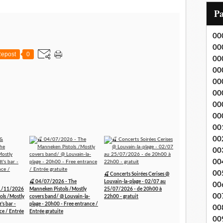
i
P
l
00
00
epost
0
00
00
00
00
00
00
00
00
00
00
00
🍒 Concerts Soirées Cerises @
🍒 04/07/2026 - The
Louvain-la-plage - 02/07 au
00
1/11/2026
Manneken Pistols /Mostly
25/07/2026 - de 20h00 à
00
ols /Mostly
covers band/ @ Louvain-la-
22h00 - gratuit
's bar -
plage - 20h00 - Free entrance /
00
ce / Entrée
Entrée gratuite
00