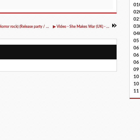
01
02
02
03
▶ Dimanche 29/10/2017 - 21:00 PORN (F) (Horror rock) (Release party / Ecoute du nouvel album du groupe) @ Rock Classic - rue Marché au Charbon, 55 à 1000 Bruxelles - Entrée gratuite !
▶ Video - She Makes War (UK) - Please Don't @ Home concert (Schaerbeek) - 01/10/2017
04
05
06
06
06 
09
10
10
11