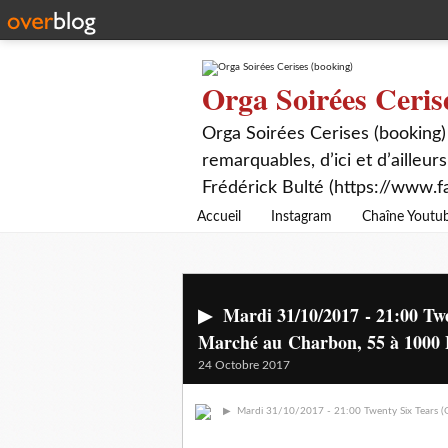
Orga Soirées Ceris
Orga Soirées Cerises (booking)
remarquables, d’ici et d’ailleurs
Frédérick Bulté (https://www.f
Accueil
Instagram
Chaîne Youtu
▶ Mardi 31/10/2017 - 21:00 Twe
Marché au Charbon, 55 à 1000 Br
24 Octobre 2017