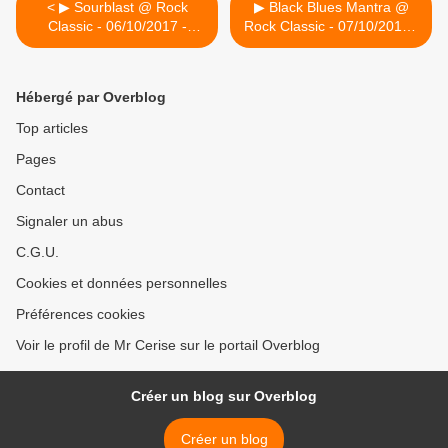
< ▶ Sourblast @ Rock
▶ Black Blues Mantra @
Classic - 06/10/2017 -
Rock Classic - 07/10/2017 -
21h00 - Entrée gratuite !
21h00 - Entrée gratuite ! >
Hébergé par Overblog
Top articles
Pages
Contact
Signaler un abus
C.G.U.
Cookies et données personnelles
Préférences cookies
Voir le profil de Mr Cerise sur le portail Overblog
Créer un blog sur Overblog
Créer un blog