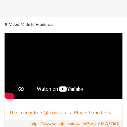
✖ Video @ Bulté Frédérick
The Lonely free @ Louvain La Plage (Grand Place de Louvain-La-Neuve) - 15/07/2017
https://www.youtube.com/watch?v=U-rUZW3TkQI