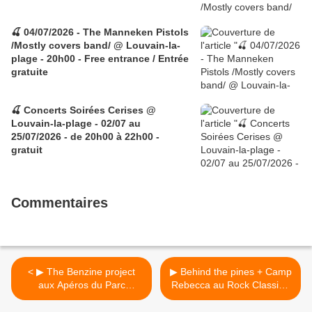
🍒 04/07/2026 - The Manneken Pistols
/Mostly covers band/ @ Louvain-la-
plage - 20h00 - Free entrance / Entrée
gratuite
🍒 Concerts Soirées Cerises @
Louvain-la-plage - 02/07 au
25/07/2026 - de 20h00 à 22h00 -
gratuit
Commentaires
< ▶ The Benzine project
▶ Behind the pines + Camp
aux Apéros du Parc
Rebecca au Rock Classic -
Josaphat / Ecuries van de
01/04/2017 - 21h00 -
Tram - 31/03/2017 - Entrée
Entrée gratuite >