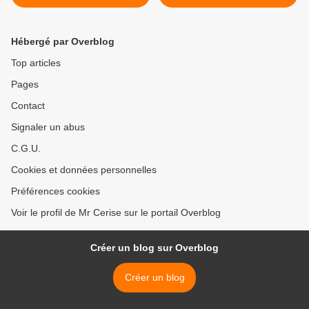
Josaphat / Ecuries van de
Ecuries van de Tram -
tram - 17/03/2017 - 20h00 -
31/03/2017 - Entrée
Entrée gratuite !
gratuite ! >
Hébergé par Overblog
Top articles
Pages
Contact
Signaler un abus
C.G.U.
Cookies et données personnelles
Préférences cookies
Voir le profil de Mr Cerise sur le portail Overblog
Créer un blog sur Overblog
Créer un blog