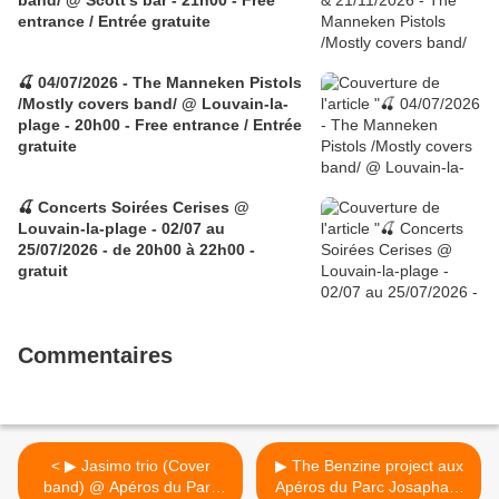
band/ @ Scott's bar - 21h00 - Free
entrance / Entrée gratuite
🍒 04/07/2026 - The Manneken Pistols
/Mostly covers band/ @ Louvain-la-
plage - 20h00 - Free entrance / Entrée
gratuite
🍒 Concerts Soirées Cerises @
Louvain-la-plage - 02/07 au
25/07/2026 - de 20h00 à 22h00 -
gratuit
Commentaires
< ▶ Jasimo trio (Cover
▶ The Benzine project aux
band) @ Apéros du Parc
Apéros du Parc Josaphat /