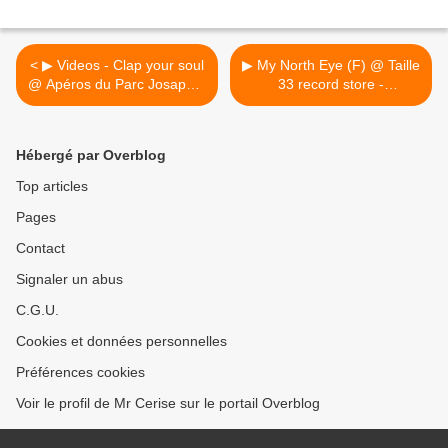
< ▶ Videos - Clap your soul
▶ My North Eye (F) @ Taille
@ Apéros du Parc Josaphat
33 record store -
/ Ecuries van de tram -
25/02/2017 >
24/02/2017
Hébergé par Overblog
Top articles
Pages
Contact
Signaler un abus
C.G.U.
Cookies et données personnelles
Préférences cookies
Voir le profil de Mr Cerise sur le portail Overblog